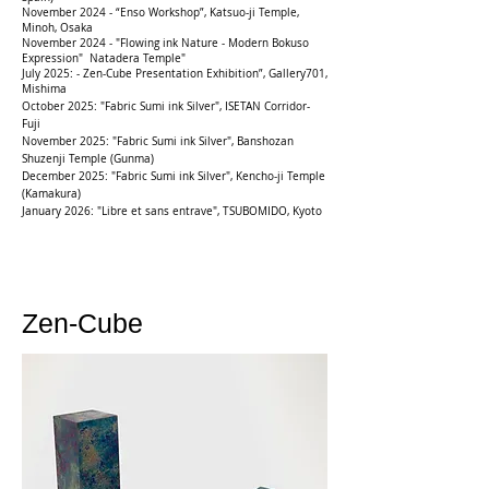
November 2024
-
“Enso Workshop”, Katsuo-ji Temple,
Minoh, Osaka
November 2024 - "Flowing ink Nature - Modern Bokuso
Expression" Natadera Temple"
July 2025:
-
Zen-Cube Presentation Exhibition”, Gallery701,
Mishima
October 2025: "
Fabric Sumi ink Silver", ISETAN Corridor-
Fuji
November 2025: "
Fabric Sumi ink Silver", Banshozan
Shuzenji
Temple (Gunma)
December 2025: "
Fabric Sumi ink Silver", Kencho-ji
Temple
(Kamakura)
January 2026: "Libre et sans entrave", TSUBOMIDO, Kyoto
Zen-Cube