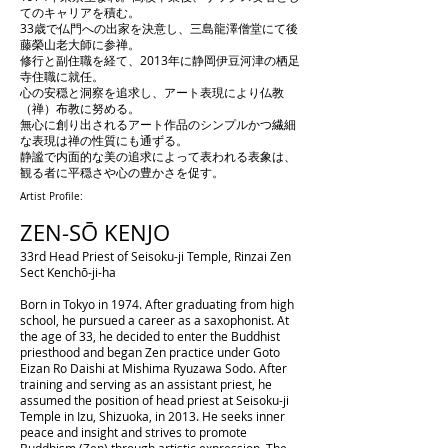
てのキャリアを積む。
33歳で仏門への出家を決意し、三島龍澤僧堂にて後
藤榮山老大師に参禅。
修行と副住職を経て、2013年に静岡伊豆河津の栖足
寺住職に就任。
心の安穏と洞察を追求し、アート表現により仏教
（禅）布教に努める。
無心に創り出されるアート作品のシンプルかつ繊細
な表現は禅の性質にも通ずる。
静謐で内面的な美の追求によって表われる表象は、
観る者に平穏さや心の豊かさを促す。
Artist Profile:
ZEN-SŌ KENJO
33rd Head Priest of Seisoku-ji Temple, Rinzai Zen
Sect Kenchō-ji-ha
Born in Tokyo in 1974. After graduating from high
school, he pursued a career as a saxophonist. At
the age of 33, he decided to enter the Buddhist
priesthood and began Zen practice under Goto
Eizan Ro Daishi at Mishima Ryuzawa Sodo. After
training and serving as an assistant priest, he
assumed the position of head priest at Seisoku-ji
Temple in Izu, Shizuoka, in 2013. He seeks inner
peace and insight and strives to promote