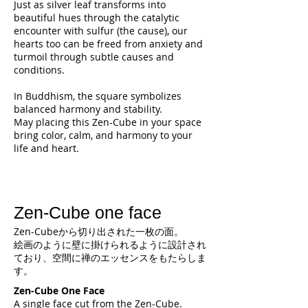
Just as silver leaf transforms into
beautiful hues through the catalytic
encounter with sulfur (the cause), our
hearts too can be freed from anxiety and
turmoil through subtle causes and
conditions.
In Buddhism, the square symbolizes
balanced harmony and stability.
May placing this Zen-Cube in your space
bring color, calm, and harmony to your
life and heart.
Zen-Cube one face
Zen-Cubeから切り出された一枚の面。
絵画のように壁に掛けられるように設計され
ており、空間に禅のエッセンスをもたらしま
す。
Zen-Cube One Face
A single face cut from the Zen-Cube.