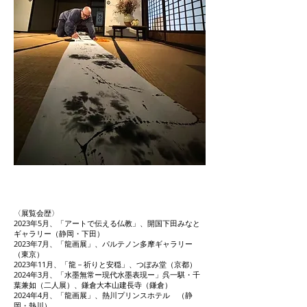
〈展覧会歴〉
2023年5月、「アートで伝える仏教」、開国下田みなと
ギャラリー（静岡・下田）
2023年7月、「龍画展」、パルテノン多摩ギャラリー
（東京）
2023年11月、「龍－祈りと安穏」、つぼみ堂（京都）
2024年3月、「水墨無常ー現代水墨表現ー」呉一騏・千
葉兼如（二人展）、鎌倉大本山建長寺（鎌倉）
2024年4月、「龍画展」、熱川プリンスホテル （静
岡・熱川）