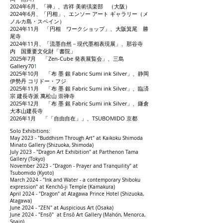
2024年6月、「禅」、吉祥 美術倶楽部 （大阪）
2024年6月、「円相」、エンソー アート ギャラリー（メ
ノルカ島・スペイン）
2024年11月 「円相 ワークショップ」、大阪箕尾 勝
尾寺
2024年11月、「流墨自然－現代墨相表現展」、那谷寺
内 国重要文化財「書院」
2025年7月 「Zen-Cube 発表展覧会」、三島
Gallery70
1
2025年10月 「布 墨 銀 Fabric Sumi ink Silver」、静岡
伊勢丹 コリドー・フジ
2025年11月 「布 墨 銀 Fabric Sumi ink Silver」、臨済
宗 建長寺派 萬松山 崇禅寺
2025年12月 「布 墨 銀 Fabric Sumi ink Silver」、鎌倉
大本山建長寺
2026年1月 「「自由自在」」、TSUBOMIDO 京都
Sol
o Exhibitions:
May 2023 - "Buddhism Through Art" at Kaikoku Shimoda
Minato Gallery (Shizuoka, Shimoda)
July 2023 - "Dragon Art Exhibition" at Parthenon Tama
Gallery (Tokyo)
November 2023 - "Dragon - Prayer and Tranquility" at
Tsubomido (Kyoto)
March 2024 - "Ink and Water - a contemporary Shiboku
expression" at Kenchō-ji Temple (Kamakura)
April 2024 - "Dragon" at Atagawa Prince Hotel (Shizuoka,
Atagawa)
June 2024 - "ZEN" at Auspicious Art (Osaka)
June 2024 - "Ensō" at Ensō Art Gallery (Mahón, Menorca,
Spain)