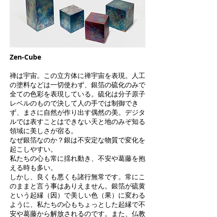
Zen-Cube
禅は宇宙。この立方体に禅宇宙を表現。人工
の塗料などは一切使わず、銀箔の硫化のみで
全ての色彩を表現している。硫化は分子原子
レベルのもので決して人の手では制御でき
ず、まさに自然が作り出す偶然の美。デジタ
ルでは表すことはできない天と地のみぞ知る
領域に美しさが宿る。
なぜ銀箔なのか？銀は不安定な物質で変化を
起こしやすい。
私たちの心も常に揺れ動き、不安や葛藤を抱
える時も多い。
しかし、良くも悪くも諸行無常です。常にこ
のままと言う事はありえません。銀箔が硫黄
という起縁（因）で美しい色（果）に変わる
ように、私たちの心もちょっとした起縁で不
安や葛藤から解放されるのです。また、仏教