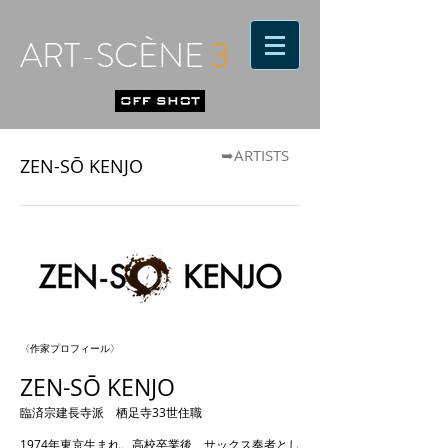
ART-SCÈNE
3
➥ARTISTS
ZEN-SŌ KENJO
〈作家プロフィール〉
ZEN-SŌ KENJO
臨済宗建長寺派 栖足寺33世住職
1974年東京生まれ。高校卒業後、サックス奏者とし